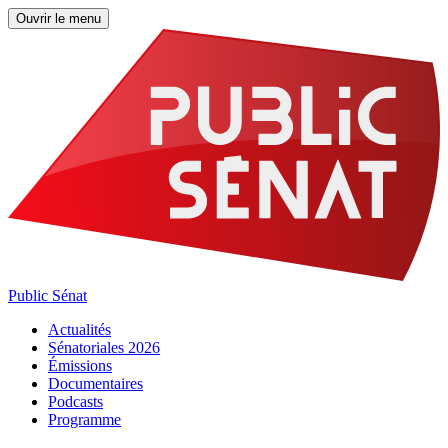
Ouvrir le menu
Public Sénat
Actualités
Sénatoriales 2026
Émissions
Documentaires
Podcasts
Programme