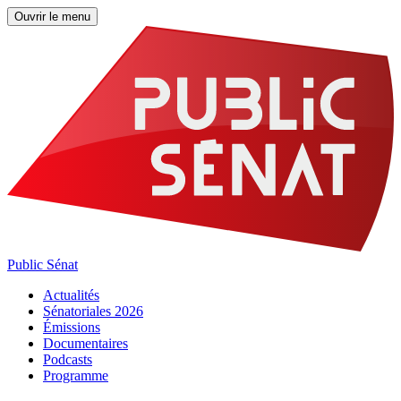
Ouvrir le menu
Public Sénat
Actualités
Sénatoriales 2026
Émissions
Documentaires
Podcasts
Programme