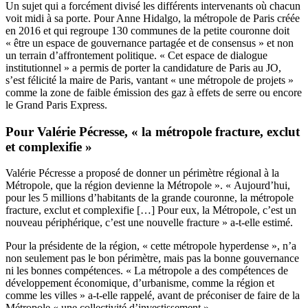
Un sujet qui a forcément divisé les différents intervenants où chacun
voit midi à sa porte. Pour Anne Hidalgo, la métropole de Paris créée
en 2016 et qui regroupe 130 communes de la petite couronne doit
« être un espace de gouvernance partagée et de consensus » et non
un terrain d’affrontement politique. « Cet espace de dialogue
institutionnel » a permis de porter la candidature de Paris au JO,
s’est félicité la maire de Paris, vantant « une métropole de projets »
comme la zone de faible émission des gaz à effets de serre ou encore
le Grand Paris Express.
Pour Valérie Pécresse, « la métropole fracture, exclut
et complexifie »
Valérie Pécresse a proposé de donner un périmètre régional à la
Métropole, que la région devienne la Métropole ». « Aujourd’hui,
pour les 5 millions d’habitants de la grande couronne, la métropole
fracture, exclut et complexifie […] Pour eux, la Métropole, c’est un
nouveau périphérique, c’est une nouvelle fracture » a-t-elle estimé.
Pour la présidente de la région, « cette métropole hyperdense », n’a
non seulement pas le bon périmètre, mais pas la bonne gouvernance
ni les bonnes compétences. « La métropole a des compétences de
développement économique, d’urbanisme, comme la région et
comme les villes » a-t-elle rappelé, avant de préconiser de faire de la
Métropole « une collectivité d’investissement ».