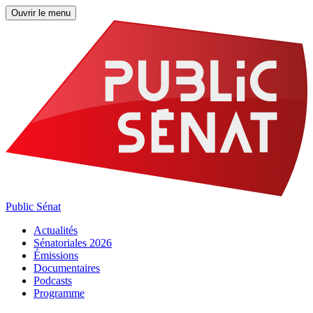
Ouvrir le menu
Public Sénat
Actualités
Sénatoriales 2026
Émissions
Documentaires
Podcasts
Programme