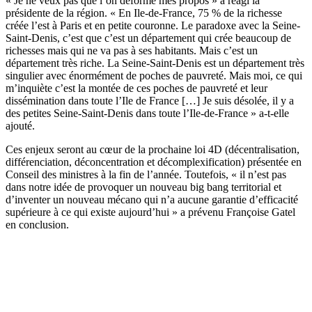
« Je ne veux pas que l’on déforme mes propos » a réagi la
présidente de la région. « En Ile-de-France, 75 % de la richesse
créée l’est à Paris et en petite couronne. Le paradoxe avec la Seine-
Saint-Denis, c’est que c’est un département qui crée beaucoup de
richesses mais qui ne va pas à ses habitants. Mais c’est un
département très riche. La Seine-Saint-Denis est un département très
singulier avec énormément de poches de pauvreté. Mais moi, ce qui
m’inquiète c’est la montée de ces poches de pauvreté et leur
dissémination dans toute l’Ile de France […] Je suis désolée, il y a
des petites Seine-Saint-Denis dans toute l’Ile-de-France » a-t-elle
ajouté.
Ces enjeux seront au cœur de la prochaine loi 4D (décentralisation,
différenciation, déconcentration et décomplexification) présentée en
Conseil des ministres à la fin de l’année. Toutefois, « il n’est pas
dans notre idée de provoquer un nouveau big bang territorial et
d’inventer un nouveau mécano qui n’a aucune garantie d’efficacité
supérieure à ce qui existe aujourd’hui » a prévenu Françoise Gatel
en conclusion.