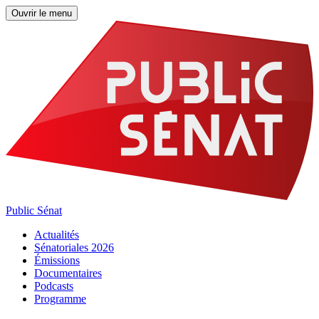
Ouvrir le menu
Public Sénat
Actualités
Sénatoriales 2026
Émissions
Documentaires
Podcasts
Programme