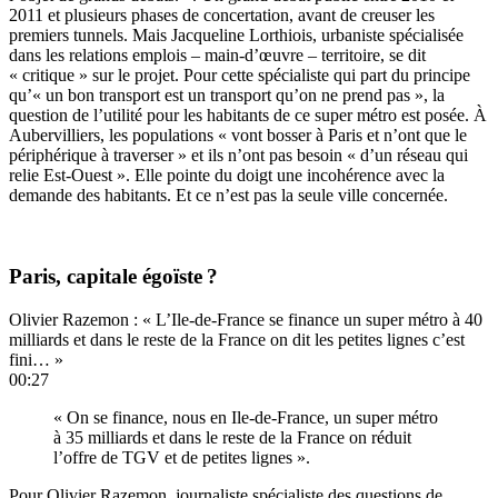
2011 et plusieurs phases de concertation, avant de creuser les
premiers tunnels. Mais Jacqueline Lorthiois, urbaniste spécialisée
dans les relations emplois – main-d’œuvre – territoire, se dit
« critique » sur le projet. Pour cette spécialiste qui part du principe
qu’« un bon transport est un transport qu’on ne prend pas », la
question de l’utilité pour les habitants de ce super métro est posée. À
Aubervilliers, les populations « vont bosser à Paris et n’ont que le
périphérique à traverser » et ils n’ont pas besoin « d’un réseau qui
relie Est-Ouest ». Elle pointe du doigt une incohérence avec la
demande des habitants. Et ce n’est pas la seule ville concernée.
Paris, capitale égoïste ?
Olivier Razemon : « L’Ile-de-France se finance un super métro à 40
milliards et dans le reste de la France on dit les petites lignes c’est
fini… »
00:27
« On se finance, nous en Ile-de-France, un super métro
à 35 milliards et dans le reste de la France on réduit
l’offre de TGV et de petites lignes ».
Pour Olivier Razemon, journaliste spécialiste des questions de