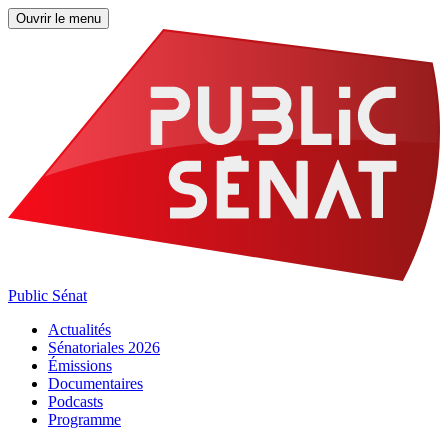
Ouvrir le menu
Public Sénat
Actualités
Sénatoriales 2026
Émissions
Documentaires
Podcasts
Programme