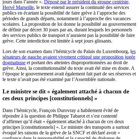
jours dans l’année ».
Déposé par le président du groupe centriste,
Hervé Marseille
, le texte entend assurer la continuité des services
publics en écartant la possibilité de faire grève à l’approche des
périodes de grands départs, notamment à l’approche des vacances
scolaires. La proposition de loi donne la possibilité au gouvernement
de définir par décret 30 jours par an, durant lesquels les personnels
des services publics de transport n’auraient pas la possibilité de faire
grève. Cette interdiction est limitée à sept jours glissants.
Lors de son examen dans l’hémicycle du Palais du Luxembourg, l
es
sénateurs de gauche avaient vivement critiqué une proposition jugée
dogmatique
et portant des atteintes disproportionnées au droit de
grève. Ainsi, la constitutionnalité du texte avait été mise en doute. A
l’époque le gouvernement avait également fait part de ses réserves et
le texte n’avait pas été examiné par l’Assemblée nationale.
Le ministre se dit « également attaché à chacun de
ces deux principes [constitutionnels] »
Dans l’hémicycle, François Durovray a habilement évité de
répondre à la question de Philippe Tabarot et s’est contenté
d’affirmer qu’il était « également attaché à chacun de ces deux
principes [constitutionnels] ». Le ministre des transports a surtout
évoqué les raisons de la grève de la SNCF et déclaré avoir «
confiance dans la responsabilité et la capacité de dialogue de