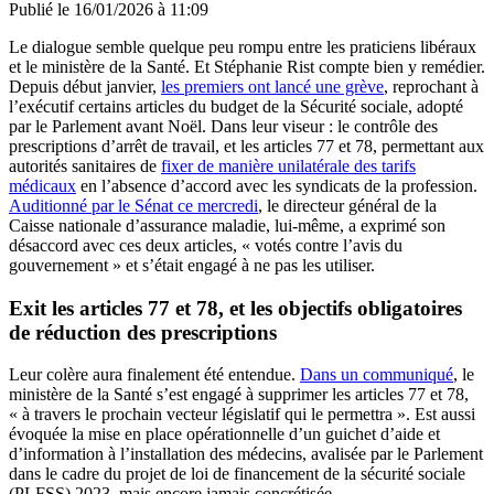
Publié le
16/01/2026 à 11:09
Le dialogue semble quelque peu rompu entre les praticiens libéraux
et le ministère de la Santé. Et Stéphanie Rist compte bien y remédier.
Depuis début janvier,
les premiers ont lancé une grève
, reprochant à
l’exécutif certains articles du budget de la Sécurité sociale, adopté
par le Parlement avant Noël. Dans leur viseur : le contrôle des
prescriptions d’arrêt de travail, et les articles 77 et 78, permettant aux
autorités sanitaires de
fixer de manière unilatérale des tarifs
médicaux
en l’absence d’accord avec les syndicats de la profession.
Auditionné par le Sénat ce mercredi
, le directeur général de la
Caisse nationale d’assurance maladie, lui-même, a exprimé son
désaccord avec ces deux articles, « votés contre l’avis du
gouvernement » et s’était engagé à ne pas les utiliser.
Exit les articles 77 et 78, et les objectifs obligatoires
de réduction des prescriptions
Leur colère aura finalement été entendue.
Dans un communiqué
, le
ministère de la Santé s’est engagé à supprimer les articles 77 et 78,
« à travers le prochain vecteur législatif qui le permettra ». Est aussi
évoquée la mise en place opérationnelle d’un guichet d’aide et
d’information à l’installation des médecins, avalisée par le Parlement
dans le cadre du projet de loi de financement de la sécurité sociale
(PLFSS) 2023, mais encore jamais concrétisée.