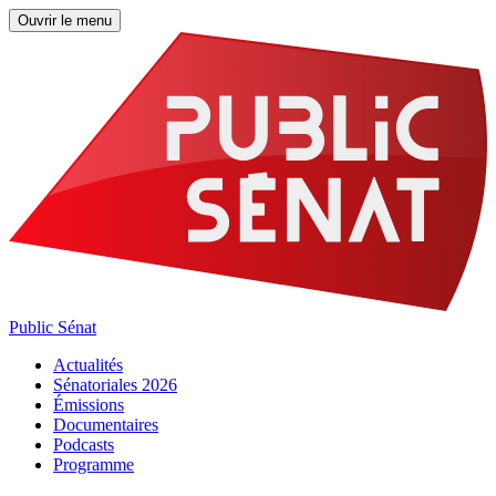
Ouvrir le menu
Public Sénat
Actualités
Sénatoriales 2026
Émissions
Documentaires
Podcasts
Programme