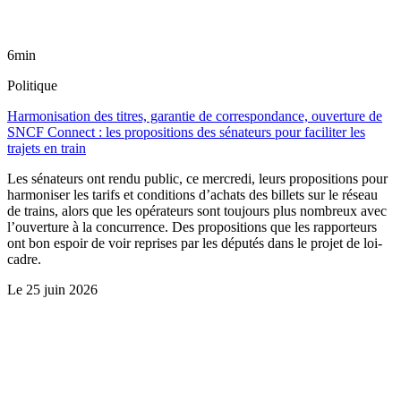
6min
Politique
Harmonisation des titres, garantie de correspondance, ouverture de
SNCF Connect : les propositions des sénateurs pour faciliter les
trajets en train
Les sénateurs ont rendu public, ce mercredi, leurs propositions pour
harmoniser les tarifs et conditions d’achats des billets sur le réseau
de trains, alors que les opérateurs sont toujours plus nombreux avec
l’ouverture à la concurrence. Des propositions que les rapporteurs
ont bon espoir de voir reprises par les députés dans le projet de loi-
cadre.
Le
25 juin 2026