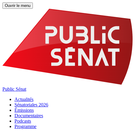
Ouvrir le menu
Public Sénat
Actualités
Sénatoriales 2026
Émissions
Documentaires
Podcasts
Programme