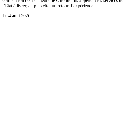
compassion des sénateurs de Gironde. Ils appellent les services de
l’Etat à livrer, au plus vite, un retour d’expérience.
Le
4 août 2026