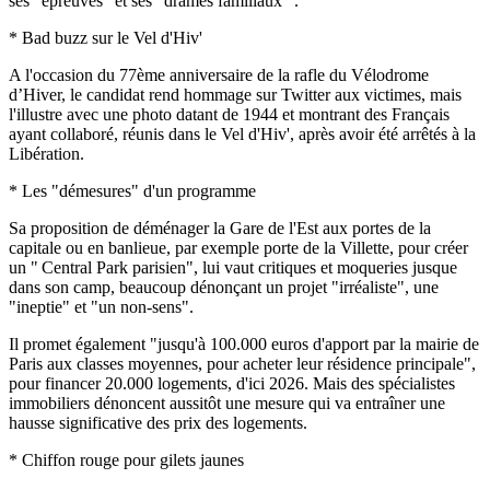
ses "épreuves" et ses "drames familiaux" .
* Bad buzz sur le Vel d'Hiv'
A l'occasion du 77ème anniversaire de la rafle du Vélodrome
d’Hiver, le candidat rend hommage sur Twitter aux victimes, mais
l'illustre avec une photo datant de 1944 et montrant des Français
ayant collaboré, réunis dans le Vel d'Hiv', après avoir été arrêtés à la
Libération.
* Les "démesures" d'un programme
Sa proposition de déménager la Gare de l'Est aux portes de la
capitale ou en banlieue, par exemple porte de la Villette, pour créer
un " Central Park parisien", lui vaut critiques et moqueries jusque
dans son camp, beaucoup dénonçant un projet "irréaliste", une
"ineptie" et "un non-sens".
Il promet également "jusqu'à 100.000 euros d'apport par la mairie de
Paris aux classes moyennes, pour acheter leur résidence principale",
pour financer 20.000 logements, d'ici 2026. Mais des spécialistes
immobiliers dénoncent aussitôt une mesure qui va entraîner une
hausse significative des prix des logements.
* Chiffon rouge pour gilets jaunes