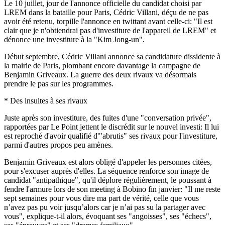
Le 10 juillet, jour de l'annonce officielle du candidat choisi par
LREM dans la bataille pour Paris, Cédric Villani, déçu de ne pas
avoir été retenu, torpille l'annonce en twittant avant celle-ci: "Il est
clair que je n'obtiendrai pas d'investiture de l'appareil de LREM" et
dénonce une investiture à la "Kim Jong-un".
Début septembre, Cédric Villani annonce sa candidature dissidente à
la mairie de Paris, plombant encore davantage la campagne de
Benjamin Griveaux. La guerre des deux rivaux va désormais
prendre le pas sur les programmes.
* Des insultes à ses rivaux
Juste après son investiture, des fuites d'une "conversation privée",
rapportées par Le Point jettent le discrédit sur le nouvel investi: Il lui
est reproché d'avoir qualifié d'"abrutis" ses rivaux pour l'investiture,
parmi d'autres propos peu amènes.
Benjamin Griveaux est alors obligé d'appeler les personnes citées,
pour s'excuser auprès d'elles. La séquence renforce son image de
candidat "antipathique", qu'il déplore régulièrement, le poussant à
fendre l'armure lors de son meeting à Bobino fin janvier: "Il me reste
sept semaines pour vous dire ma part de vérité, celle que vous
n’avez pas pu voir jusqu’alors car je n’ai pas su la partager avec
vous", explique-t-il alors, évoquant ses "angoisses", ses "échecs",