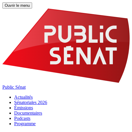
Ouvrir le menu
Public Sénat
Actualités
Sénatoriales 2026
Émissions
Documentaires
Podcasts
Programme