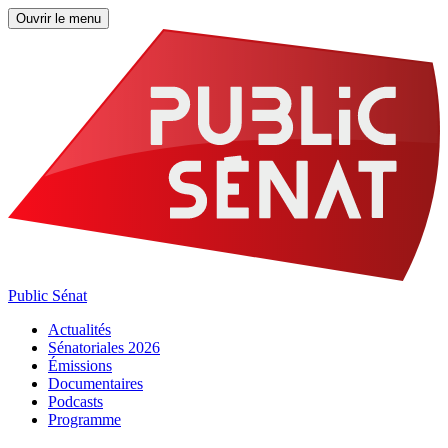
Ouvrir le menu
Public Sénat
Actualités
Sénatoriales 2026
Émissions
Documentaires
Podcasts
Programme