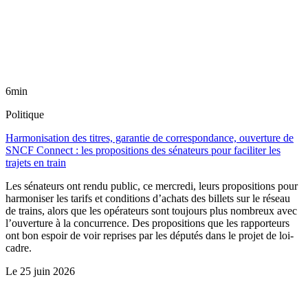
6min
Politique
Harmonisation des titres, garantie de correspondance, ouverture de
SNCF Connect : les propositions des sénateurs pour faciliter les
trajets en train
Les sénateurs ont rendu public, ce mercredi, leurs propositions pour
harmoniser les tarifs et conditions d’achats des billets sur le réseau
de trains, alors que les opérateurs sont toujours plus nombreux avec
l’ouverture à la concurrence. Des propositions que les rapporteurs
ont bon espoir de voir reprises par les députés dans le projet de loi-
cadre.
Le
25 juin 2026