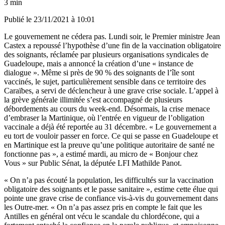
3 min
Publié le
23/11/2021 à 10:01
Le gouvernement ne cédera pas. Lundi soir, le Premier ministre
Jean
Castex a repoussé l’hypothèse d’une fin de la vaccination obligatoire
des soignants, réclamée par plusieurs organisations syndicales de
Guadeloupe, mais a annoncé la création d’une « instance de
dialogue »
. Même si près de 90 % des soignants de l’île sont
vaccinés, le sujet, particulièrement sensible dans ce territoire des
Caraïbes, a servi de déclencheur à une grave crise sociale.
L’appel à
la grève générale illimitée s’est accompagné de plusieurs
débordements au cours du week-end
. Désormais, la crise menace
d’embraser la Martinique, où l’entrée en vigueur de l’obligation
vaccinale a déjà été reportée au 31 décembre. « Le gouvernement a
eu tort de vouloir passer en force. Ce qui se passe en Guadeloupe et
en Martinique est la preuve qu’une politique autoritaire de santé ne
fonctionne pas », a estimé mardi, au micro de « Bonjour chez
Vous » sur Public Sénat, la députée LFI Mathilde Panot.
« On n’a pas écouté la population, les difficultés sur la vaccination
obligatoire des soignants et le passe sanitaire », estime cette élue qui
pointe une grave crise de confiance vis-à-vis du gouvernement dans
les Outre-mer. « On n’a pas assez pris en compte le fait que les
Antilles en général ont vécu
le scandale du chlordécone
, qui a