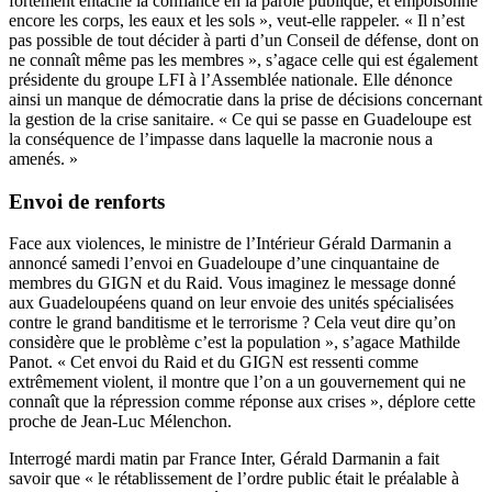
fortement entaché la confiance en la parole publique, et empoisonne
encore les corps, les eaux et les sols », veut-elle rappeler. « Il n’est
pas possible de tout décider à parti d’un Conseil de défense, dont on
ne connaît même pas les membres », s’agace celle qui est également
présidente du groupe LFI à l’Assemblée nationale. Elle dénonce
ainsi un manque de démocratie dans la prise de décisions concernant
la gestion de la crise sanitaire.
« Ce qui se passe en Guadeloupe est
la conséquence de l’impasse dans laquelle la macronie nous a
amenés. »
Envoi de renforts
Face aux violences, le ministre de l’Intérieur Gérald Darmanin a
annoncé samedi l’envoi en Guadeloupe d’une cinquantaine de
membres du GIGN et du Raid. Vous imaginez le message donné
aux Guadeloupéens quand on leur envoie des unités spécialisées
contre le grand banditisme et le terrorisme ? Cela veut dire qu’on
considère que le problème c’est la population », s’agace Mathilde
Panot. « Cet envoi du Raid et du GIGN est ressenti comme
extrêmement violent, il montre que l’on a un gouvernement qui ne
connaît que la répression comme réponse aux crises », déplore cette
proche de Jean-Luc Mélenchon.
Interrogé mardi matin par
France Inter
, Gérald Darmanin a fait
savoir que « le rétablissement de l’ordre public était le préalable à