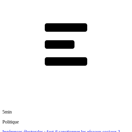
5min
Politique
Ingérences électorales : faut-il sanctionner les réseaux sociaux ?