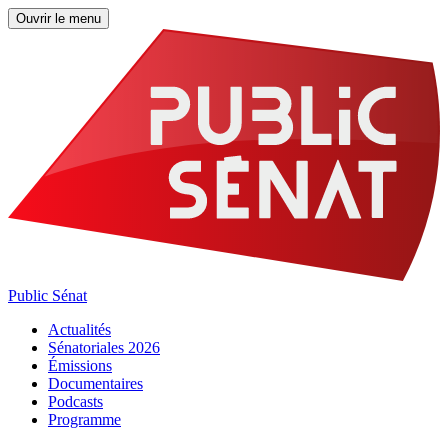
Ouvrir le menu
Public Sénat
Actualités
Sénatoriales 2026
Émissions
Documentaires
Podcasts
Programme