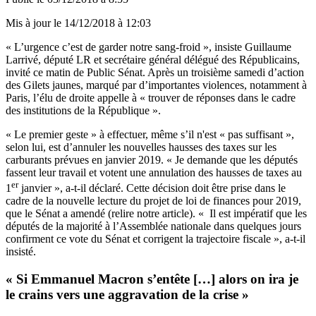
Mis à jour le
14/12/2018 à 12:03
« L’urgence c’est de garder notre sang-froid », insiste Guillaume
Larrivé, député LR et secrétaire général délégué des Républicains,
invité ce matin de Public Sénat. Après un troisième samedi d’action
des Gilets jaunes, marqué par d’importantes violences, notamment à
Paris, l’élu de droite appelle à « trouver de réponses dans le cadre
des institutions de la République ».
« Le premier geste » à effectuer, même s’il n'est « pas suffisant »,
selon lui, est d’annuler les nouvelles hausses des taxes sur les
carburants prévues en janvier 2019. « Je demande que les députés
fassent leur travail et votent une annulation des hausses de taxes au
er
1
janvier », a-t-il déclaré. Cette décision doit être prise dans le
cadre de la nouvelle lecture du projet de loi de finances pour 2019,
que le Sénat a amendé (
relire notre article
). « Il est impératif que les
députés de la majorité à l’Assemblée nationale dans quelques jours
confirment ce vote du Sénat et corrigent la trajectoire fiscale », a-t-il
insisté.
« Si Emmanuel Macron s’entête […] alors on ira je
le crains vers une aggravation de la crise »