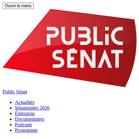
Ouvrir le menu
Public Sénat
Actualités
Sénatoriales 2026
Émissions
Documentaires
Podcasts
Programme