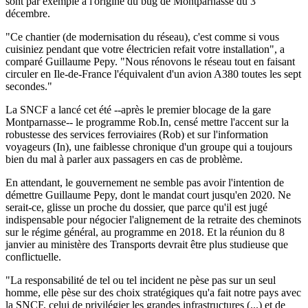
sont par exemple à l'origine du bug de Montparnasse du 3
décembre.
"Ce chantier (de modernisation du réseau), c'est comme si vous
cuisiniez pendant que votre électricien refait votre installation", a
comparé Guillaume Pepy. "Nous rénovons le réseau tout en faisant
circuler en Ile-de-France l'équivalent d'un avion A380 toutes les sept
secondes."
La SNCF a lancé cet été --après le premier blocage de la gare
Montparnasse-- le programme Rob.In, censé mettre l'accent sur la
robustesse des services ferroviaires (Rob) et sur l'information
voyageurs (In), une faiblesse chronique d'un groupe qui a toujours
bien du mal à parler aux passagers en cas de problème.
En attendant, le gouvernement ne semble pas avoir l'intention de
démettre Guillaume Pepy, dont le mandat court jusqu'en 2020. Ne
serait-ce, glisse un proche du dossier, que parce qu'il est jugé
indispensable pour négocier l'alignement de la retraite des cheminots
sur le régime général, au programme en 2018. Et la réunion du 8
janvier au ministère des Transports devrait être plus studieuse que
conflictuelle.
"La responsabilité de tel ou tel incident ne pèse pas sur un seul
homme, elle pèse sur des choix stratégiques qu'a fait notre pays avec
la SNCF, celui de privilégier les grandes infrastructures (...) et de