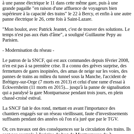
à une panne électrique le 11 dans cette même gare, puis à une
grande pagaille "en raison d'une affluence de voyageurs bien
supérieure à la capacité des trains" le 22 à Bercy, et enfin à une autre
panne électrique le 26, cette fois à Saint-Lazare.
"Mon boulot, avec Patrick Jeantet, c'est de trouver des solutions. Le
temps n'est pas aux états d'âme", a souligné Guillaume Pepy au
Parisien.
- Modernisation du réseau -
Le patron de la SNCF, qui est aux commandes depuis février 2008,
n'en est pas à sa première crise. Il a connu des grèves surprise, des
fermetures de gares inopinées, des amas de neige sur les voies, des
pannes de trains au milieu du tunnel sous la Manche, l'accident de
Brétigny-sur-Orge (7 morts en 2013) et celui d'une rame d'essai à
Eckwersheim (11 morts en 2015)... jusqu'à la panne de signalisation
qui a paralysé la gare Montparnasse pendant trois jours, en plein
chassé-croisé estival.
La SNCF fait le dos rond, mettant en avant l'importance des
chantiers engagés sur un réseau vieillissant, faute d'investissements
suffisants pendant des années où l'on n'a juré que par le TGV.
Or, ces travaux ont des conséquences sur la circulation des trains. Ils