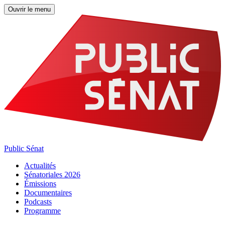
Ouvrir le menu
Public Sénat
Actualités
Sénatoriales 2026
Émissions
Documentaires
Podcasts
Programme