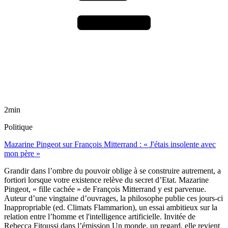
2min
Politique
Mazarine Pingeot sur François Mitterrand : « J'étais insolente avec
mon père »
Grandir dans l’ombre du pouvoir oblige à se construire autrement, a
fortiori lorsque votre existence relève du secret d’Etat. Mazarine
Pingeot, « fille cachée » de François Mitterrand y est parvenue.
Auteur d’une vingtaine d’ouvrages, la philosophe publie ces jours-ci
Inappropriable (ed. Climats Flammarion), un essai ambitieux sur la
relation entre l’homme et l'intelligence artificielle. Invitée de
Rebecca Fitoussi dans l’émission Un monde, un regard, elle revient