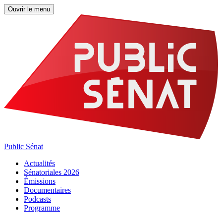
Ouvrir le menu
Public Sénat
Actualités
Sénatoriales 2026
Émissions
Documentaires
Podcasts
Programme