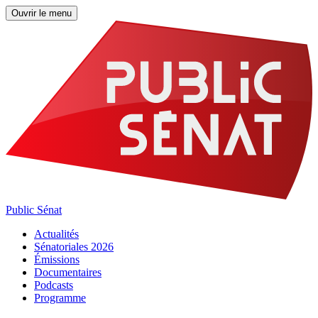
Ouvrir le menu
Public Sénat
Actualités
Sénatoriales 2026
Émissions
Documentaires
Podcasts
Programme