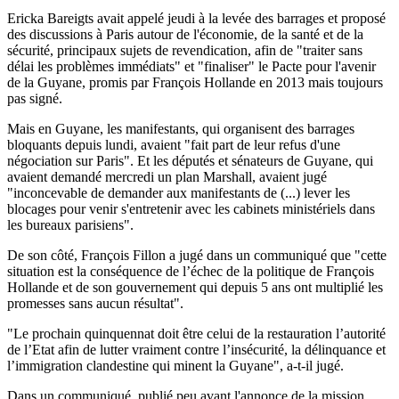
Ericka Bareigts avait appelé jeudi à la levée des barrages et proposé
des discussions à Paris autour de l'économie, de la santé et de la
sécurité, principaux sujets de revendication, afin de "traiter sans
délai les problèmes immédiats" et "finaliser" le Pacte pour l'avenir
de la Guyane, promis par François Hollande en 2013 mais toujours
pas signé.
Mais en Guyane, les manifestants, qui organisent des barrages
bloquants depuis lundi, avaient "fait part de leur refus d'une
négociation sur Paris". Et les députés et sénateurs de Guyane, qui
avaient demandé mercredi un plan Marshall, avaient jugé
"inconcevable de demander aux manifestants de (...) lever les
blocages pour venir s'entretenir avec les cabinets ministériels dans
les bureaux parisiens".
De son côté, François Fillon a jugé dans un communiqué que "cette
situation est la conséquence de l’échec de la politique de François
Hollande et de son gouvernement qui depuis 5 ans ont multiplié les
promesses sans aucun résultat".
"Le prochain quinquennat doit être celui de la restauration l’autorité
de l’Etat afin de lutter vraiment contre l’insécurité, la délinquance et
l’immigration clandestine qui minent la Guyane", a-t-il jugé.
Dans un communiqué, publié peu avant l'annonce de la mission