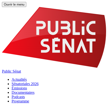
Ouvrir le menu
Public Sénat
Actualités
Sénatoriales 2026
Émissions
Documentaires
Podcasts
Programme