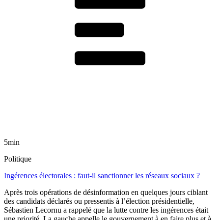
5min
Politique
Ingérences électorales : faut-il sanctionner les réseaux sociaux ?
Après trois opérations de désinformation en quelques jours ciblant
des candidats déclarés ou pressentis à l’élection présidentielle,
Sébastien Lecornu a rappelé que la lutte contre les ingérences était
une priorité. La gauche appelle le gouvernement à en faire plus et à