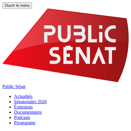
Ouvrir le menu
Public Sénat
Actualités
Sénatoriales 2026
Émissions
Documentaires
Podcasts
Programme