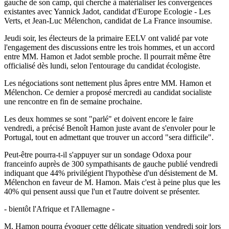
gauche de son camp, qui cherche à matérialiser les convergences
existantes avec Yannick Jadot, candidat d'Europe Ecologie - Les
Verts, et Jean-Luc Mélenchon, candidat de La France insoumise.
Jeudi soir, les électeurs de la primaire EELV ont validé par vote
l'engagement des discussions entre les trois hommes, et un accord
entre MM. Hamon et Jadot semble proche. Il pourrait même être
officialisé dès lundi, selon l'entourage du candidat écologiste.
Les négociations sont nettement plus âpres entre MM. Hamon et
Mélenchon. Ce dernier a proposé mercredi au candidat socialiste
une rencontre en fin de semaine prochaine.
Les deux hommes se sont "parlé" et doivent encore le faire
vendredi, a précisé Benoît Hamon juste avant de s'envoler pour le
Portugal, tout en admettant que trouver un accord "sera difficile".
Peut-être pourra-t-il s'appuyer sur un sondage Odoxa pour
franceinfo auprès de 300 sympathisants de gauche publié vendredi
indiquant que 44% privilégient l'hypothèse d'un désistement de M.
Mélenchon en faveur de M. Hamon. Mais c'est à peine plus que les
40% qui pensent aussi que l'un et l'autre doivent se présenter.
- bientôt l'Afrique et l'Allemagne -
M. Hamon pourra évoquer cette délicate situation vendredi soir lors