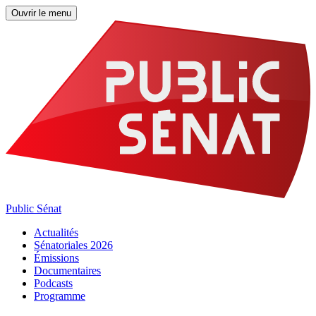
Ouvrir le menu
Public Sénat
Actualités
Sénatoriales 2026
Émissions
Documentaires
Podcasts
Programme