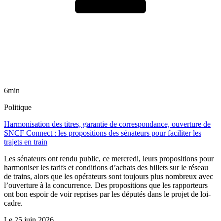
6min
Politique
Harmonisation des titres, garantie de correspondance, ouverture de
SNCF Connect : les propositions des sénateurs pour faciliter les
trajets en train
Les sénateurs ont rendu public, ce mercredi, leurs propositions pour
harmoniser les tarifs et conditions d’achats des billets sur le réseau
de trains, alors que les opérateurs sont toujours plus nombreux avec
l’ouverture à la concurrence. Des propositions que les rapporteurs
ont bon espoir de voir reprises par les députés dans le projet de loi-
cadre.
Le
25 juin 2026