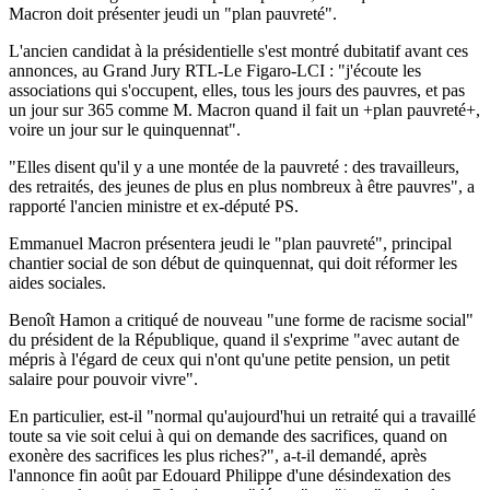
Macron doit présenter jeudi un "plan pauvreté".
L'ancien candidat à la présidentielle s'est montré dubitatif avant ces
annonces, au Grand Jury RTL-Le Figaro-LCI : "j'écoute les
associations qui s'occupent, elles, tous les jours des pauvres, et pas
un jour sur 365 comme M. Macron quand il fait un +plan pauvreté+,
voire un jour sur le quinquennat".
"Elles disent qu'il y a une montée de la pauvreté : des travailleurs,
des retraités, des jeunes de plus en plus nombreux à être pauvres", a
rapporté l'ancien ministre et ex-député PS.
Emmanuel Macron présentera jeudi le "plan pauvreté", principal
chantier social de son début de quinquennat, qui doit réformer les
aides sociales.
Benoît Hamon a critiqué de nouveau "une forme de racisme social"
du président de la République, quand il s'exprime "avec autant de
mépris à l'égard de ceux qui n'ont qu'une petite pension, un petit
salaire pour pouvoir vivre".
En particulier, est-il "normal qu'aujourd'hui un retraité qui a travaillé
toute sa vie soit celui à qui on demande des sacrifices, quand on
exonère des sacrifices les plus riches?", a-t-il demandé, après
l'annonce fin août par Edouard Philippe d'une désindexation des