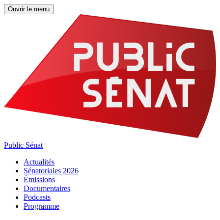
Ouvrir le menu
Public Sénat
Actualités
Sénatoriales 2026
Émissions
Documentaires
Podcasts
Programme