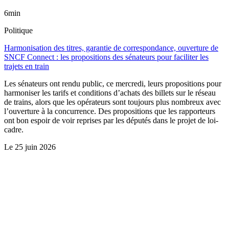
6min
Politique
Harmonisation des titres, garantie de correspondance, ouverture de
SNCF Connect : les propositions des sénateurs pour faciliter les
trajets en train
Les sénateurs ont rendu public, ce mercredi, leurs propositions pour
harmoniser les tarifs et conditions d’achats des billets sur le réseau
de trains, alors que les opérateurs sont toujours plus nombreux avec
l’ouverture à la concurrence. Des propositions que les rapporteurs
ont bon espoir de voir reprises par les députés dans le projet de loi-
cadre.
Le
25 juin 2026