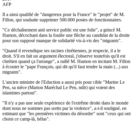
AFP
Il a ainsi qualifié de "dangereux pour la France" le "projet" de M.
Fillon, qui souhaite supprimer 500.000 postes de fonctionnaires.
"Ce déchaînement anti service public est une folie", a grincé M.
Hamon, décochant dans la foulée une flèche au candidat de la droite
pour son supposé manque de solidarité vis-à-vis des "migrants".
"Quand il revendique ses racines chrétiennes, je respecte, il a le
droit. S'il en fait un argument électoral, j'observe toutefois qu'il est
chrétien quand ça l'arrange", a raillé M. Hamon en incitant M. Fillon
à écouter le "pape François, qui dit qu'il faut tendre la main (...) aux
migrants".
L'ancien ministre de l'Eduction a aussi pris pour cible "Marine Le
Pen, sa nièce (Marion Maréchal Le Pen, ndlr) qui voient des
islamistes partout".
"Il n'y a pas une seule expérience de l'extrême droite dans le monde
dont nous ne sommes pas sortis par la violence", a-t-il souligné, en
estimant que "les premières victimes du désordre" sont "ceux qui ont
choisi ce camp-là, hélas".