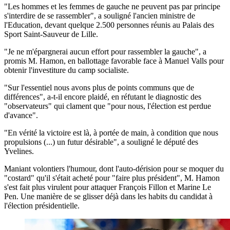
"Les hommes et les femmes de gauche ne peuvent pas par principe
s'interdire de se rassembler", a souligné l'ancien ministre de
l'Education, devant quelque 2.500 personnes réunis au Palais des
Sport Saint-Sauveur de Lille.
"Je ne m'épargnerai aucun effort pour rassembler la gauche", a
promis M. Hamon, en ballottage favorable face à Manuel Valls pour
obtenir l'investiture du camp socialiste.
"Sur l'essentiel nous avons plus de points communs que de
différences", a-t-il encore plaidé, en réfutant le diagnostic des
"observateurs" qui clament que "pour nous, l'élection est perdue
d'avance".
"En vérité la victoire est là, à portée de main, à condition que nous
propulsions (...) un futur désirable", a souligné le député des
Yvelines.
Maniant volontiers l'humour, dont l'auto-dérision pour se moquer du
"costard" qu'il s'était acheté pour "faire plus président", M. Hamon
s'est fait plus virulent pour attaquer François Fillon et Marine Le
Pen. Une manière de se glisser déjà dans les habits du candidat à
l'élection présidentielle.