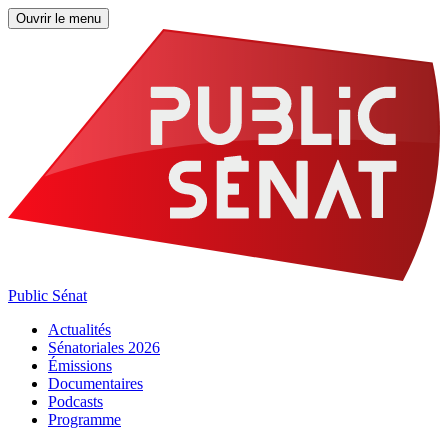
Ouvrir le menu
Public Sénat
Actualités
Sénatoriales 2026
Émissions
Documentaires
Podcasts
Programme