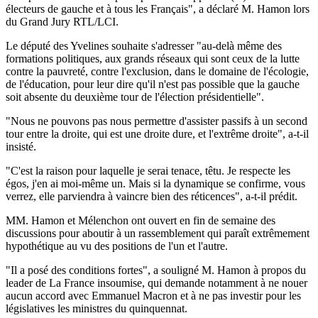
électeurs de gauche et à tous les Français", a déclaré M. Hamon lors
du Grand Jury RTL/LCI.
Le député des Yvelines souhaite s'adresser "au-delà même des
formations politiques, aux grands réseaux qui sont ceux de la lutte
contre la pauvreté, contre l'exclusion, dans le domaine de l'écologie,
de l'éducation, pour leur dire qu'il n'est pas possible que la gauche
soit absente du deuxième tour de l'élection présidentielle".
"Nous ne pouvons pas nous permettre d'assister passifs à un second
tour entre la droite, qui est une droite dure, et l'extrême droite", a-t-il
insisté.
"C'est la raison pour laquelle je serai tenace, têtu. Je respecte les
égos, j'en ai moi-même un. Mais si la dynamique se confirme, vous
verrez, elle parviendra à vaincre bien des réticences", a-t-il prédit.
MM. Hamon et Mélenchon ont ouvert en fin de semaine des
discussions pour aboutir à un rassemblement qui paraît extrêmement
hypothétique au vu des positions de l'un et l'autre.
"Il a posé des conditions fortes", a souligné M. Hamon à propos du
leader de La France insoumise, qui demande notamment à ne nouer
aucun accord avec Emmanuel Macron et à ne pas investir pour les
législatives les ministres du quinquennat.