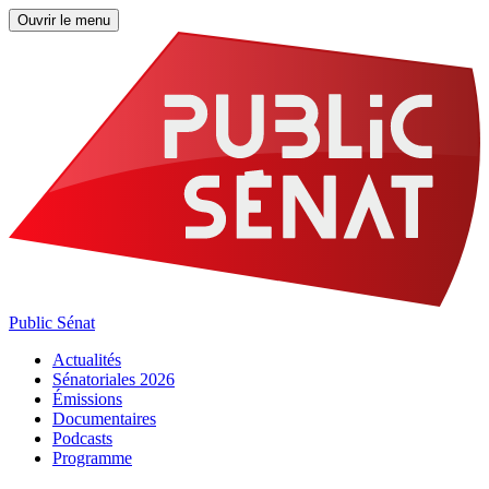
Ouvrir le menu
Public Sénat
Actualités
Sénatoriales 2026
Émissions
Documentaires
Podcasts
Programme