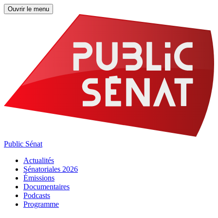
Ouvrir le menu
Public Sénat
Actualités
Sénatoriales 2026
Émissions
Documentaires
Podcasts
Programme