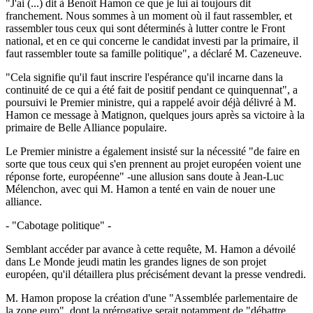
"J'ai (...) dit à Benoît Hamon ce que je lui ai toujours dit
franchement. Nous sommes à un moment où il faut rassembler, et
rassembler tous ceux qui sont déterminés à lutter contre le Front
national, et en ce qui concerne le candidat investi par la primaire, il
faut rassembler toute sa famille politique", a déclaré M. Cazeneuve.
"Cela signifie qu'il faut inscrire l'espérance qu'il incarne dans la
continuité de ce qui a été fait de positif pendant ce quinquennat", a
poursuivi le Premier ministre, qui a rappelé avoir déjà délivré à M.
Hamon ce message à Matignon, quelques jours après sa victoire à la
primaire de Belle Alliance populaire.
Le Premier ministre a également insisté sur la nécessité "de faire en
sorte que tous ceux qui s'en prennent au projet européen voient une
réponse forte, européenne" -une allusion sans doute à Jean-Luc
Mélenchon, avec qui M. Hamon a tenté en vain de nouer une
alliance.
- "Cabotage politique" -
Semblant accéder par avance à cette requête, M. Hamon a dévoilé
dans Le Monde jeudi matin les grandes lignes de son projet
européen, qu'il détaillera plus précisément devant la presse vendredi.
M. Hamon propose la création d'une "Assemblée parlementaire de
la zone euro", dont la prérogative serait notamment de "débattre