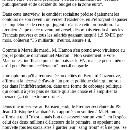
publiquement et de décider du budget de la zone euro".
Dans cette interview, le candidat socialiste précise également les
contours de son revenu universel d'existence, en s'efforçant d'apaiser
les inquiétudes de ceux qui jugent irréaliste cette proposition. La
première étape de ce revenu universel, désormais étendu à tous les
Français pauvres et tous les salariés gagnant jusqu'à 1,9 SMIC par
mois, coûterait "35 milliards" d'euros, assure-t-il.
Comme à Marseille mardi, M. Hamon s'en prend avec virulence au
projet politique d'Emmanuel Macron. "Non seulement le vote
Macron est inefficace pour faire baisser le FN, mais je pense même
qu’il peut être un accélérateur", met-il en garde.
Une opinion qu'il a renouvelée aux côtés de Bernard Cazeneuve,
affirmant la nécessité d'avoir "un projet politique clair, qui ne soit
pas dans l'indifférenciation, dans une forme de cabotage politique
qui conduit à jeter plus de doute qu'autre chose et à amplifier la
menace (...) de l'extrême droite".
Dans une interview au Parisien jeudi, le Premier secrétaire du PS
Jean-Christophe Cambadélis a apporté son soutien à M. Hamon,
affirmant qu'il "n'est jamais bon de s'asseoir sur un vote", en l'espèce
celui des deux millions d'électeurs de la primaire, et appelant une
nouvelle fois les socialistes à garder leur "sang-froid" et à ne pas "se