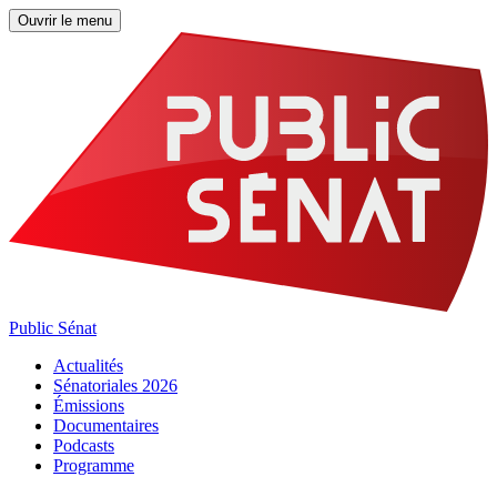
Ouvrir le menu
Public Sénat
Actualités
Sénatoriales 2026
Émissions
Documentaires
Podcasts
Programme