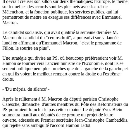
Il devrait creuser son sillon sur deux thématiques: l'Europe, le thème
sur lequel les désaccords sont les plus nets avec Jean-Luc
Mélenchon, et la fonction publique, les services publics, qui lui
permettront de mettre en exergue ses différences avec Emmanuel
Macron.
Le candidat socialiste, qui avait qualifié la semaine dernière M.
Macron de candidat du "centre-droit", a poursuivi sur sa lancée
lundi en affirmant qu'Emmanuel Macron, "c'est le programme de
Fillon, le sourire en plus".
Une stratégie qui divise au PS, où beaucoup préfèreraient voir M.
Hamon se tourner vers l'ancien ministre de l'Economie, dont ils se
sentent politiquement plus proches que de la gauche de la gauche, et
en qui ils voient le meilleur rempart contre la droite ou l'extrême
droite.
- 'Du mépris, du silence' -
Après le ralliement à M. Macron du député parisien Christophe
Caresche, dimanche, d'autres membres du Pôle des Réformateurs du
PS pourraient franchir le pas cette semaine. Le député Yves Blein
soumettra mardi aux députés de ce groupe un projet de lettre
ouverte, adressée au Premier secrétaire Jean-Christophe Cambadélis,
qui rejette sans ambiguïté l'accord Hamon-Jadot.