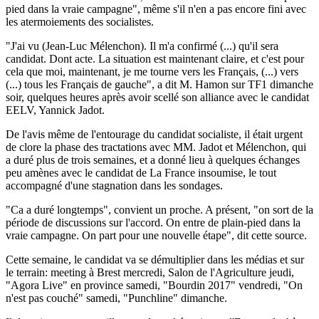
pied dans la vraie campagne", même s'il n'en a pas encore fini avec
les atermoiements des socialistes.
"J'ai vu (Jean-Luc Mélenchon). Il m'a confirmé (...) qu'il sera
candidat. Dont acte. La situation est maintenant claire, et c'est pour
cela que moi, maintenant, je me tourne vers les Français, (...) vers
(...) tous les Français de gauche", a dit M. Hamon sur TF1 dimanche
soir, quelques heures après avoir scellé son alliance avec le candidat
EELV, Yannick Jadot.
De l'avis même de l'entourage du candidat socialiste, il était urgent
de clore la phase des tractations avec MM. Jadot et Mélenchon, qui
a duré plus de trois semaines, et a donné lieu à quelques échanges
peu amènes avec le candidat de La France insoumise, le tout
accompagné d'une stagnation dans les sondages.
"Ca a duré longtemps", convient un proche. A présent, "on sort de la
période de discussions sur l'accord. On entre de plain-pied dans la
vraie campagne. On part pour une nouvelle étape", dit cette source.
Cette semaine, le candidat va se démultiplier dans les médias et sur
le terrain: meeting à Brest mercredi, Salon de l'Agriculture jeudi,
"Agora Live" en province samedi, "Bourdin 2017" vendredi, "On
n'est pas couché" samedi, "Punchline" dimanche.