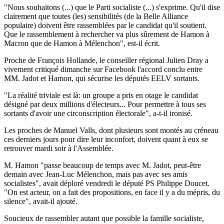
"Nous souhaitons (...) que le Parti socialiste (...) s'exprime. Qu'il dise
clairement que toutes (les) sensibilités (de la Belle Alliance
populaire) doivent être rassemblées par le candidat qu'il soutient.
Que le rassemblement à rechercher va plus sûrement de Hamon à
Macron que de Hamon à Mélenchon", est-il écrit.
Proche de François Hollande, le conseiller régional Julien Dray a
vivement critiqué dimanche sur Facebook l'accord conclu entre
MM. Jadot et Hamon, qui sécurise les députés EELV sortants.
"La réalité triviale est là: un groupe a pris en otage le candidat
désigné par deux millions d'électeurs... Pour permettre à tous ses
sortants d'avoir une circonscription électorale", a-t-il ironisé.
Les proches de Manuel Valls, dont plusieurs sont montés au créneau
ces derniers jours pour dire leur inconfort, doivent quant à eux se
retrouver mardi soir à l'Assemblée.
M. Hamon "passe beaucoup de temps avec M. Jadot, peut-être
demain avec Jean-Luc Mélenchon, mais pas avec ses amis
socialistes", avait déploré vendredi le député PS Philippe Doucet.
"On est acteur, on a fait des propositions, en face il y a du mépris, du
silence", avait-il ajouté.
Soucieux de rassembler autant que possible la famille socialiste,