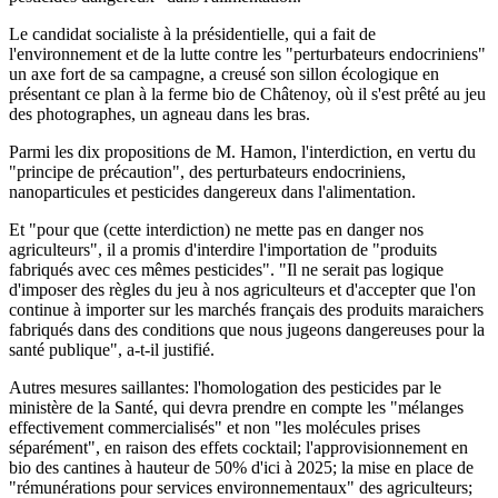
Le candidat socialiste à la présidentielle, qui a fait de
l'environnement et de la lutte contre les "perturbateurs endocriniens"
un axe fort de sa campagne, a creusé son sillon écologique en
présentant ce plan à la ferme bio de Châtenoy, où il s'est prêté au jeu
des photographes, un agneau dans les bras.
Parmi les dix propositions de M. Hamon, l'interdiction, en vertu du
"principe de précaution", des perturbateurs endocriniens,
nanoparticules et pesticides dangereux dans l'alimentation.
Et "pour que (cette interdiction) ne mette pas en danger nos
agriculteurs", il a promis d'interdire l'importation de "produits
fabriqués avec ces mêmes pesticides". "Il ne serait pas logique
d'imposer des règles du jeu à nos agriculteurs et d'accepter que l'on
continue à importer sur les marchés français des produits maraichers
fabriqués dans des conditions que nous jugeons dangereuses pour la
santé publique", a-t-il justifié.
Autres mesures saillantes: l'homologation des pesticides par le
ministère de la Santé, qui devra prendre en compte les "mélanges
effectivement commercialisés" et non "les molécules prises
séparément", en raison des effets cocktail; l'approvisionnement en
bio des cantines à hauteur de 50% d'ici à 2025; la mise en place de
"rémunérations pour services environnementaux" des agriculteurs;