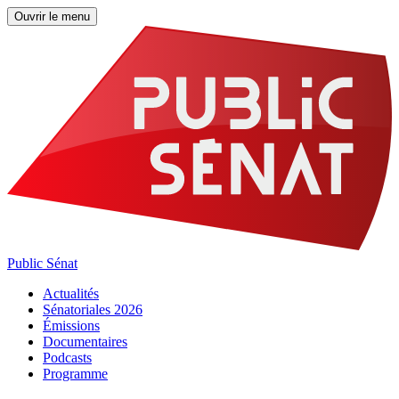
Ouvrir le menu
Public Sénat
Actualités
Sénatoriales 2026
Émissions
Documentaires
Podcasts
Programme