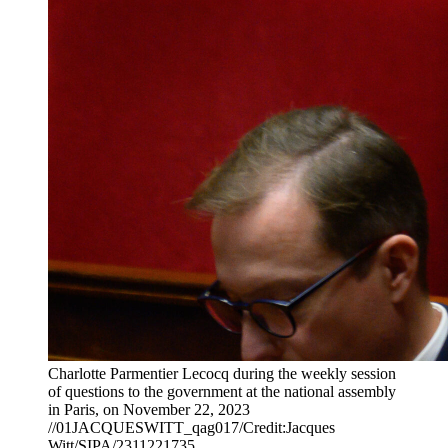
Charlotte Parmentier Lecocq during the weekly session
of questions to the government at the national assembly
in Paris, on November 22, 2023
//01JACQUESWITT_qag017/Credit:Jacques
Witt/SIPA/2311221735