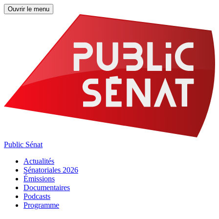
Ouvrir le menu
Public Sénat
Actualités
Sénatoriales 2026
Émissions
Documentaires
Podcasts
Programme