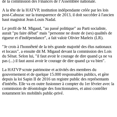
de la commission des Finances de l’Assemblée nationale.
A la tête de la HATVP, institution indépendante créée par les lois
post-Cahuzac sur la transparence de 2013, il doit succéder à l'ancien
haut magistrat Jean-Louis Nadal.
Le profil de M. Migaud, "au passé politique" au Parti socialiste,
aurait "pu faire débat" mais "personne ne doute de (ses) qualités de
rigueur et d'indépendance", a fait valoir Olivier Marleix (LR).
"Je crois à l'honnêteté de la très grande majorité des élus nationaux
et locaux", a ensuite dit M. Migaud devant la commission des Lois
du Sénat. Selon lui, "il faut avoir le courage de dire quand ça ne va
pas (...) il faut aussi avoir le courage de dire quand ça va bien".
La HATVP scrute patrimoine et activités des membres du
gouvernement et de quelque 15.000 responsables publics, et gère
depuis la loi Sapin II de 2016 un registre public des représentants
d'intérêts. Elle va en outre fusionner à compter du 1er février avec la
commission de déontologie des fonctionnaires, et ainsi contrôler
notamment les mobilités public-privé.