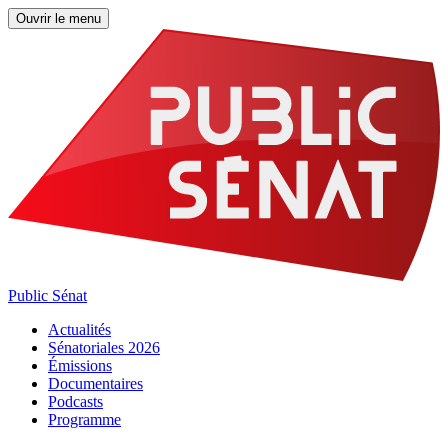
Ouvrir le menu
Public Sénat
Actualités
Sénatoriales 2026
Émissions
Documentaires
Podcasts
Programme