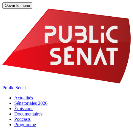
Ouvrir le menu
Public Sénat
Actualités
Sénatoriales 2026
Émissions
Documentaires
Podcasts
Programme