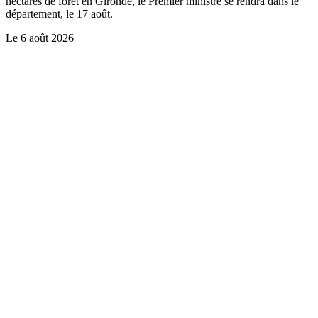
hectares de forêt en Gironde, le Premier ministre se rendra dans le
département, le 17 août.
Le
6 août 2026