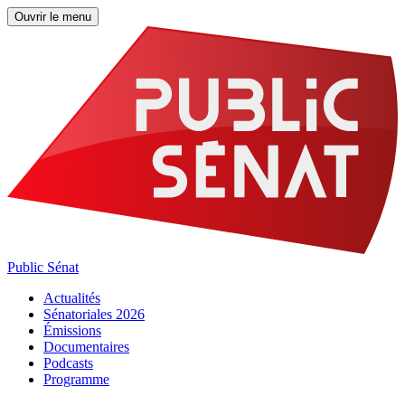
Ouvrir le menu
Public Sénat
Actualités
Sénatoriales 2026
Émissions
Documentaires
Podcasts
Programme