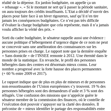
réalité de la dépense. En jardon budgétaire, on appelle ça un
« rebasage ». « Si le montant ne sert qu’à passer la période sanitaire,
on aura toujours des crédits insuffisants. L’Etat a décidé d’ouvrir des
places pour faire face à un hiver rigoureux, sauf qu’il n’en tire
jamais les conséquences budgétaires. Ce n’est pas très difficile
d’évaluer la charge budgétaire que cela représente, mais il n’a jamais
voulu afficher la vérité des prix. »
Sorti du cadre budgétaire, le sénateur rappelle aussi une évidence :
aucune politique d’hébergement d’urgence digne de ce nom ne peut
se concevoir sans une amélioration des connaissances sur les
personnes prises en charge. Le rapport note que la dernière enquête
« Sans domicile » de l’INSEE remonte à 2012. Une éternité dans le
monde de la statistique. En revanche, le profil des personnes
hébergées dans des centres est désormais mieux connu. Leur
nombre a progressé avec la forte hausse des places permanentes
(+ 60 % entre 2009 et 2017).
Le rapport indique que de plus en plus de mineurs et de personnes
non-ressortissantes de l’Union européennes s’y trouvent. 19 % des
personnes hébergées sont des demandeurs d’asile et 3 % sont des
réfugiés. Une confusion des missions que n’apprécie guère le
sénateur membre de la commission des finances, où le contrôle de
l’exécution doit pouvoir s’appuyer sur la clarté des données. Il
préconise de « mieux identifier le partage des responsabilités entre