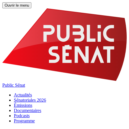
Ouvrir le menu
Public Sénat
Actualités
Sénatoriales 2026
Émissions
Documentaires
Podcasts
Programme