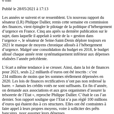
6 min
Publié le
28/05/2021 à 17:13
Les années se suivent et se ressemblent. Un nouveau rapport du
sénateur (LR) Philippe Dallier, remis cette semaine en commission
des finances, vient épingler le pilotage de la politique d’hébergement
d’urgence en France. Cinq ans après
sa dernière publication sur le
sujet
, dans laquelle il appelait à sortir de la « gestion dans
l’urgence », le sénateur de Seine-Saint-Denis déplore toujours en
2021 le manque de moyens chronique alloués à l’hébergement
d’urgence. Malgré une consolidation du budget en 2018, le budget
alloué chaque année reste systématiquement inférieur aux dépenses
réalisées l’année précédente.
L’écart a même tendance à se creuser. Ainsi, dans la loi de finances
pour 2021, seuls 2,2 milliards d’euros ont été inscrits : c’est
234 millions de moins que les sommes réellement dépensées en
2020. Les lois de finances rectificatives n’ont pas non redressé la
barre. « Jamais les crédits votés ne sont suffisants. En fin d’année,
on demande aux associations et aux gros organismes d’assurer la
trésorerie de l’Etat », reproche Philippe Dallier. C’était le cas l’an
dernier. Son rapport souligne que l’Etat n’a pas réglé 100 millions
d’euros qui étaient dus à ces structures. Elles ont été contraintes à
faire appel à leurs propres moyens, voire à solliciter des prêts
bancaires, pour assumer leurs dépenses.