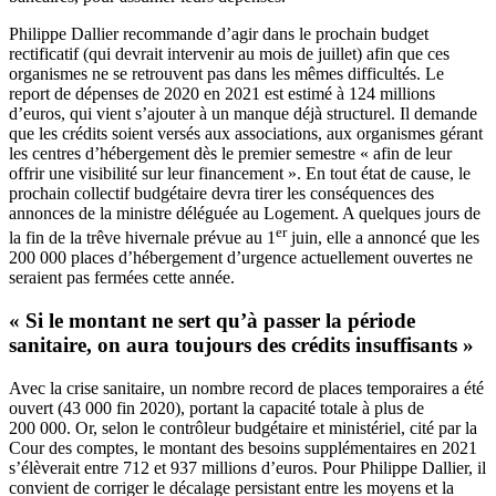
Philippe Dallier recommande d’agir dans le prochain budget
rectificatif (qui devrait intervenir
au mois de juillet
) afin que ces
organismes ne se retrouvent pas dans les mêmes difficultés. Le
report de dépenses de 2020 en 2021 est estimé à 124 millions
d’euros, qui vient s’ajouter à un manque déjà structurel. Il demande
que les crédits soient versés aux associations, aux organismes gérant
les centres d’hébergement dès le premier semestre « afin de leur
offrir une visibilité sur leur financement ». En tout état de cause, le
prochain collectif budgétaire devra tirer les conséquences des
annonces de la ministre déléguée au Logement. A quelques jours de
er
la fin de la trêve hivernale prévue au 1
juin, elle a annoncé que les
200 000 places d’hébergement d’urgence actuellement ouvertes ne
seraient pas fermées cette année.
« Si le montant ne sert qu’à passer la période
sanitaire, on aura toujours des crédits insuffisants »
Avec la crise sanitaire, un nombre record de places temporaires a été
ouvert (43 000 fin 2020), portant la capacité totale à plus de
200 000. Or, selon le contrôleur budgétaire et ministériel,
cité par la
Cour des comptes
, le montant des besoins supplémentaires en 2021
s’élèverait entre 712 et 937 millions d’euros. Pour Philippe Dallier, il
convient de corriger le décalage persistant entre les moyens et la