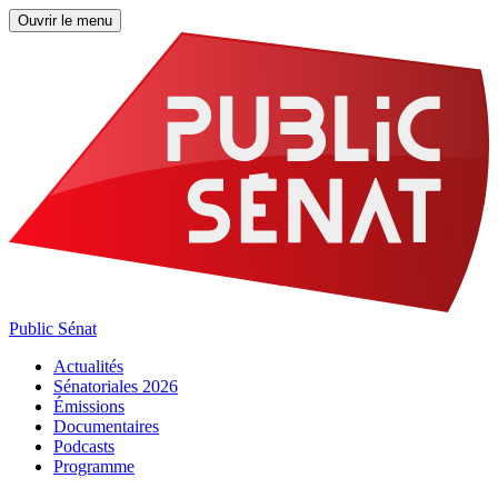
Ouvrir le menu
Public Sénat
Actualités
Sénatoriales 2026
Émissions
Documentaires
Podcasts
Programme