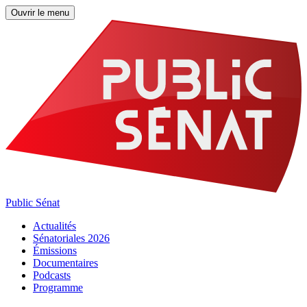
Ouvrir le menu
Public Sénat
Actualités
Sénatoriales 2026
Émissions
Documentaires
Podcasts
Programme