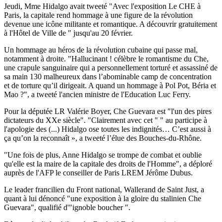
Jeudi, Mme Hidalgo avait tweeté "Avec l'exposition Le CHE à
Paris, la capitale rend hommage à une figure de la révolution
devenue une icône militante et romantique. A découvrir gratuitement
à l'Hôtel de Ville de " jusqu'au 20 février.
Un hommage au héros de la révolution cubaine qui passe mal,
notamment à droite. "Hallucinant ! célèbre le romantisme du Che,
une crapule sanguinaire qui a personnellement torturé et assassiné de
sa main 130 malheureux dans l’abominable camp de concentration
et de torture qu’il dirigeait. A quand un hommage à Pol Pot, Béria et
Mao ?", a tweeté l'ancien ministre de l'Education Luc Ferry.
Pour la députée LR Valérie Boyer, Che Guevara est "l'un des pires
dictateurs du XXe siècle". "Clairement avec cet " " au participe à
l'apologie des (...) Hidalgo ose toutes les indignités… C’est aussi à
ça qu’on la reconnaît », a tweeté l’élue des Bouches-du-Rhône.
"Une fois de plus, Anne Hidalgo se trompe de combat et oublie
qu'elle est la maire de la capitale des droits de l'Homme", a déploré
auprès de l'AFP le conseiller de Paris LREM Jérôme Dubus.
Le leader francilien du Front national, Wallerand de Saint Just, a
quant à lui dénoncé "une exposition à la gloire du stalinien Che
Guevara", qualifié d'"ignoble boucher ".