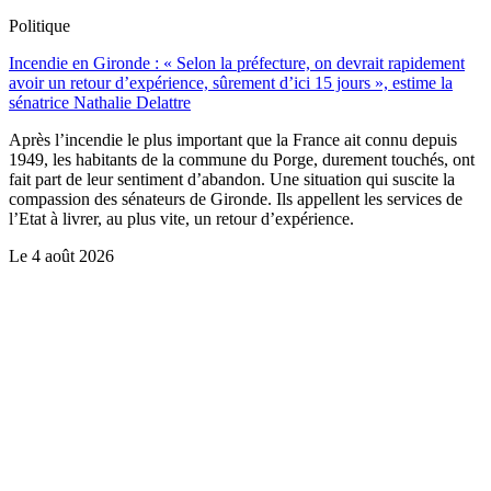
Politique
Incendie en Gironde : « Selon la préfecture, on devrait rapidement
avoir un retour d’expérience, sûrement d’ici 15 jours », estime la
sénatrice Nathalie Delattre
Après l’incendie le plus important que la France ait connu depuis
1949, les habitants de la commune du Porge, durement touchés, ont
fait part de leur sentiment d’abandon. Une situation qui suscite la
compassion des sénateurs de Gironde. Ils appellent les services de
l’Etat à livrer, au plus vite, un retour d’expérience.
Le
4 août 2026