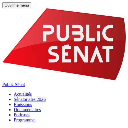
Ouvrir le menu
Public Sénat
Actualités
Sénatoriales 2026
Émissions
Documentaires
Podcasts
Programme