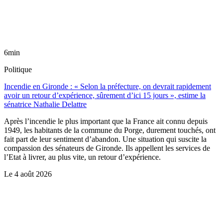
6min
Politique
Incendie en Gironde : « Selon la préfecture, on devrait rapidement
avoir un retour d’expérience, sûrement d’ici 15 jours », estime la
sénatrice Nathalie Delattre
Après l’incendie le plus important que la France ait connu depuis
1949, les habitants de la commune du Porge, durement touchés, ont
fait part de leur sentiment d’abandon. Une situation qui suscite la
compassion des sénateurs de Gironde. Ils appellent les services de
l’Etat à livrer, au plus vite, un retour d’expérience.
Le
4 août 2026