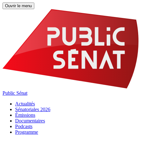
Ouvrir le menu
Public Sénat
Actualités
Sénatoriales 2026
Émissions
Documentaires
Podcasts
Programme