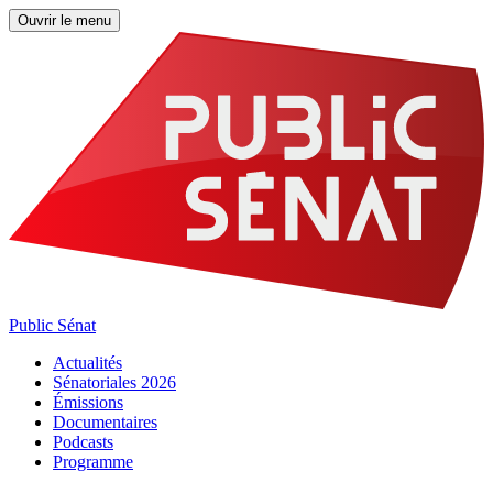
Ouvrir le menu
Public Sénat
Actualités
Sénatoriales 2026
Émissions
Documentaires
Podcasts
Programme