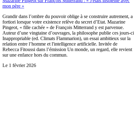
Mazarine Pingeot sur François Mitterrand : « J'étais insolente avec
mon père »
Grandir dans l’ombre du pouvoir oblige à se construire autrement, a
fortiori lorsque votre existence relève du secret d’Etat. Mazarine
Pingeot, « fille cachée » de François Mitterrand y est parvenue.
Auteur d’une vingtaine d’ouvrages, la philosophe publie ces jours-ci
Inappropriable (ed. Climats Flammarion), un essai ambitieux sur la
relation entre l’homme et l'intelligence artificielle. Invitée de
Rebecca Fitoussi dans l’émission Un monde, un regard, elle revient
sur une enfance hors du commun.
Le
1 février 2026