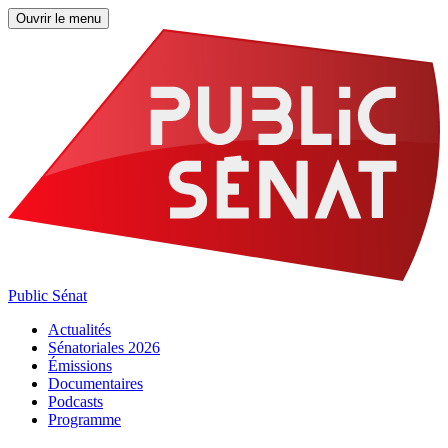
Ouvrir le menu
Public Sénat
Actualités
Sénatoriales 2026
Émissions
Documentaires
Podcasts
Programme