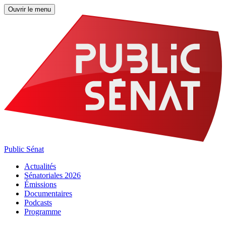
Ouvrir le menu
Public Sénat
Actualités
Sénatoriales 2026
Émissions
Documentaires
Podcasts
Programme