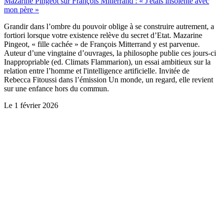
Mazarine Pingeot sur François Mitterrand : « J'étais insolente avec
mon père »
Grandir dans l’ombre du pouvoir oblige à se construire autrement, a
fortiori lorsque votre existence relève du secret d’Etat. Mazarine
Pingeot, « fille cachée » de François Mitterrand y est parvenue.
Auteur d’une vingtaine d’ouvrages, la philosophe publie ces jours-ci
Inappropriable (ed. Climats Flammarion), un essai ambitieux sur la
relation entre l’homme et l'intelligence artificielle. Invitée de
Rebecca Fitoussi dans l’émission Un monde, un regard, elle revient
sur une enfance hors du commun.
Le
1 février 2026