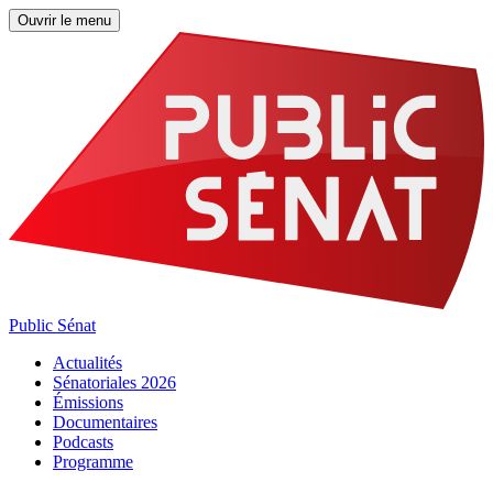
Ouvrir le menu
Public Sénat
Actualités
Sénatoriales 2026
Émissions
Documentaires
Podcasts
Programme