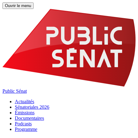
Ouvrir le menu
Public Sénat
Actualités
Sénatoriales 2026
Émissions
Documentaires
Podcasts
Programme