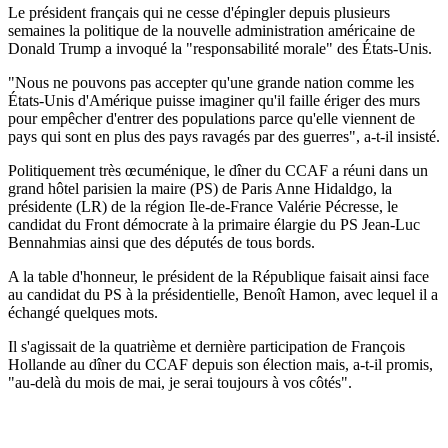
Le président français qui ne cesse d'épingler depuis plusieurs
semaines la politique de la nouvelle administration américaine de
Donald Trump a invoqué la "responsabilité morale" des États-Unis.
"Nous ne pouvons pas accepter qu'une grande nation comme les
États-Unis d'Amérique puisse imaginer qu'il faille ériger des murs
pour empêcher d'entrer des populations parce qu'elle viennent de
pays qui sont en plus des pays ravagés par des guerres", a-t-il insisté.
Politiquement très œcuménique, le dîner du CCAF a réuni dans un
grand hôtel parisien la maire (PS) de Paris Anne Hidaldgo, la
présidente (LR) de la région Ile-de-France Valérie Pécresse, le
candidat du Front démocrate à la primaire élargie du PS Jean-Luc
Bennahmias ainsi que des députés de tous bords.
A la table d'honneur, le président de la République faisait ainsi face
au candidat du PS à la présidentielle, Benoît Hamon, avec lequel il a
échangé quelques mots.
Il s'agissait de la quatrième et dernière participation de François
Hollande au dîner du CCAF depuis son élection mais, a-t-il promis,
"au-delà du mois de mai, je serai toujours à vos côtés".