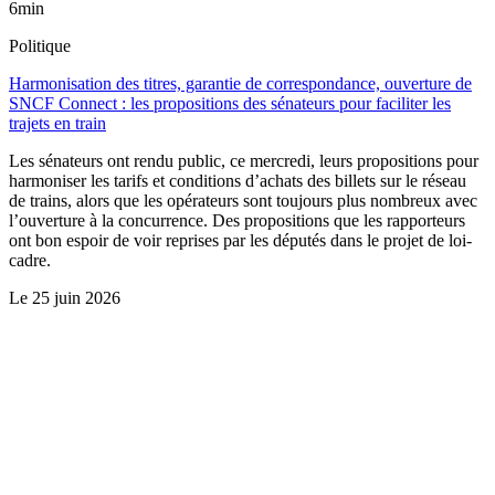
6min
Politique
Harmonisation des titres, garantie de correspondance, ouverture de
SNCF Connect : les propositions des sénateurs pour faciliter les
trajets en train
Les sénateurs ont rendu public, ce mercredi, leurs propositions pour
harmoniser les tarifs et conditions d’achats des billets sur le réseau
de trains, alors que les opérateurs sont toujours plus nombreux avec
l’ouverture à la concurrence. Des propositions que les rapporteurs
ont bon espoir de voir reprises par les députés dans le projet de loi-
cadre.
Le
25 juin 2026