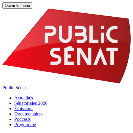
Ouvrir le menu
Public Sénat
Actualités
Sénatoriales 2026
Émissions
Documentaires
Podcasts
Programme