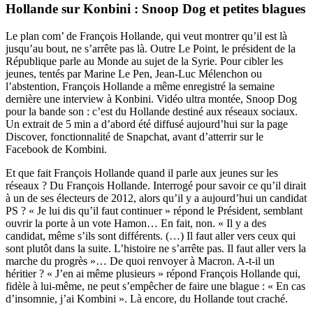
Hollande sur Konbini : Snoop Dog et petites blagues
Le plan com’ de François Hollande, qui veut montrer qu’il est là
jusqu’au bout, ne s’arrête pas là. Outre Le Point, le président de la
République parle au
Monde
au sujet de la Syrie. Pour cibler les
jeunes, tentés par Marine Le Pen, Jean-Luc Mélenchon ou
l’abstention, François Hollande a même enregistré la semaine
dernière
une interview à Konbini
. Vidéo ultra montée, Snoop Dog
pour la bande son : c’est du Hollande destiné aux réseaux sociaux.
Un extrait de 5 min a d’abord été diffusé aujourd’hui sur la page
Discover, fonctionnalité de Snapchat, avant d’atterrir sur le
Facebook de Kombini.
Et que fait François Hollande quand il parle aux jeunes sur les
réseaux ? Du François Hollande. Interrogé pour savoir ce qu’il dirait
à un de ses électeurs de 2012, alors qu’il y a aujourd’hui un candidat
PS ? « Je lui dis qu’il faut continuer » répond le Président, semblant
ouvrir la porte à un vote Hamon… En fait, non. « Il y a des
candidat, même s’ils sont différents. (…) Il faut aller vers ceux qui
sont plutôt dans la suite. L’histoire ne s’arrête pas. Il faut aller vers la
marche du progrès »… De quoi renvoyer à Macron. A-t-il un
héritier ? « J’en ai même plusieurs » répond François Hollande qui,
fidèle à lui-même, ne peut s’empêcher de faire une blague : « En cas
d’insomnie, j’ai Kombini ». Là encore, du Hollande tout craché.