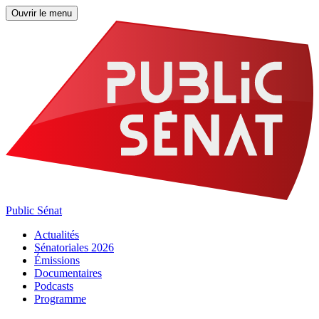
Ouvrir le menu
Public Sénat
Actualités
Sénatoriales 2026
Émissions
Documentaires
Podcasts
Programme