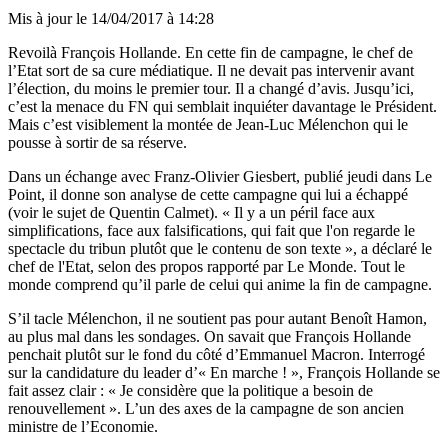
Mis à jour le
14/04/2017 à 14:28
Revoilà François Hollande. En cette fin de campagne, le chef de
l’Etat sort de sa cure médiatique. Il ne devait pas intervenir avant
l’élection, du moins le premier tour. Il a changé d’avis. Jusqu’ici,
c’est la menace du FN qui semblait inquiéter davantage le Président.
Mais c’est visiblement la montée de Jean-Luc Mélenchon qui le
pousse à sortir de sa réserve.
Dans un échange avec Franz-Olivier Giesbert, publié jeudi dans Le
Point, il donne son analyse de cette campagne qui lui a échappé
(voir le sujet de Quentin Calmet). « Il y a un péril face aux
simplifications, face aux falsifications, qui fait que l'on regarde le
spectacle du tribun plutôt que le contenu de son texte », a déclaré le
chef de l'Etat, selon des propos rapporté par
Le Monde
. Tout le
monde comprend qu’il parle de celui qui anime la fin de campagne.
S’il tacle Mélenchon, il ne soutient pas pour autant Benoît Hamon,
au plus mal dans les sondages. On savait que François Hollande
penchait plutôt sur le fond du côté d’Emmanuel Macron. Interrogé
sur la candidature du leader d’« En marche ! », François Hollande se
fait assez clair : « Je considère que la politique a besoin de
renouvellement ». L’un des axes de la campagne de son ancien
ministre de l’Economie.