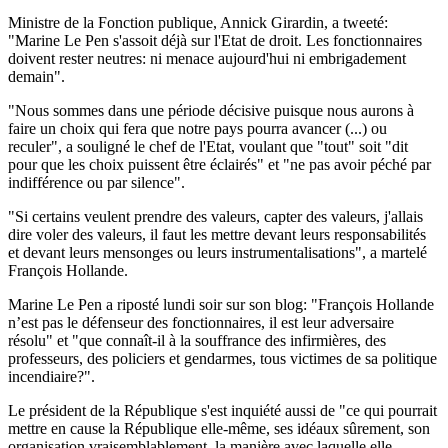
Ministre de la Fonction publique, Annick Girardin, a tweeté:
"Marine Le Pen s'assoit déjà sur l'Etat de droit. Les fonctionnaires
doivent rester neutres: ni menace aujourd'hui ni embrigadement
demain".
"Nous sommes dans une période décisive puisque nous aurons à
faire un choix qui fera que notre pays pourra avancer (...) ou
reculer", a souligné le chef de l'Etat, voulant que "tout" soit "dit
pour que les choix puissent être éclairés" et "ne pas avoir péché par
indifférence ou par silence".
"Si certains veulent prendre des valeurs, capter des valeurs, j'allais
dire voler des valeurs, il faut les mettre devant leurs responsabilités
et devant leurs mensonges ou leurs instrumentalisations", a martelé
François Hollande.
Marine Le Pen a riposté lundi soir sur son blog: "François Hollande
n’est pas le défenseur des fonctionnaires, il est leur adversaire
résolu" et "que connaît-il à la souffrance des infirmières, des
professeurs, des policiers et gendarmes, tous victimes de sa politique
incendiaire?".
Le président de la République s'est inquiété aussi de "ce qui pourrait
mettre en cause la République elle-même, ses idéaux sûrement, son
organisation vraisemblablement, la manière avec laquelle elle