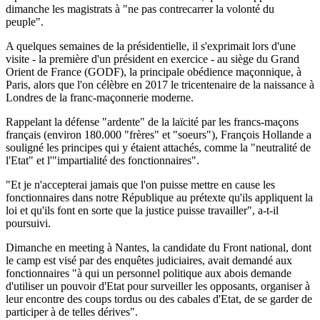
dimanche les magistrats à "ne pas contrecarrer la volonté du
peuple".
A quelques semaines de la présidentielle, il s'exprimait lors d'une
visite - la première d'un président en exercice - au siège du Grand
Orient de France (GODF), la principale obédience maçonnique, à
Paris, alors que l'on célèbre en 2017 le tricentenaire de la naissance à
Londres de la franc-maçonnerie moderne.
Rappelant la défense "ardente" de la laïcité par les francs-maçons
français (environ 180.000 "frères" et "soeurs"), François Hollande a
souligné les principes qui y étaient attachés, comme la "neutralité de
l'Etat" et l'"impartialité des fonctionnaires".
"Et je n'accepterai jamais que l'on puisse mettre en cause les
fonctionnaires dans notre République au prétexte qu'ils appliquent la
loi et qu'ils font en sorte que la justice puisse travailler", a-t-il
poursuivi.
Dimanche en meeting à Nantes, la candidate du Front national, dont
le camp est visé par des enquêtes judiciaires, avait demandé aux
fonctionnaires "à qui un personnel politique aux abois demande
d'utiliser un pouvoir d'Etat pour surveiller les opposants, organiser à
leur encontre des coups tordus ou des cabales d'Etat, de se garder de
participer à de telles dérives".