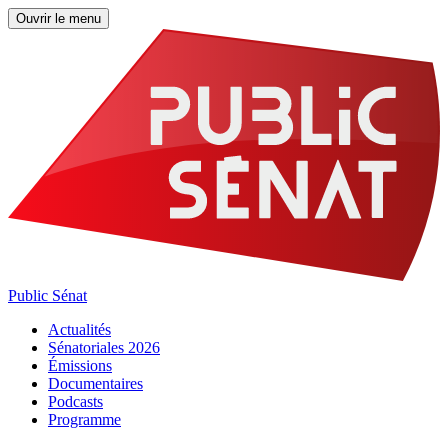
Ouvrir le menu
Public Sénat
Actualités
Sénatoriales 2026
Émissions
Documentaires
Podcasts
Programme