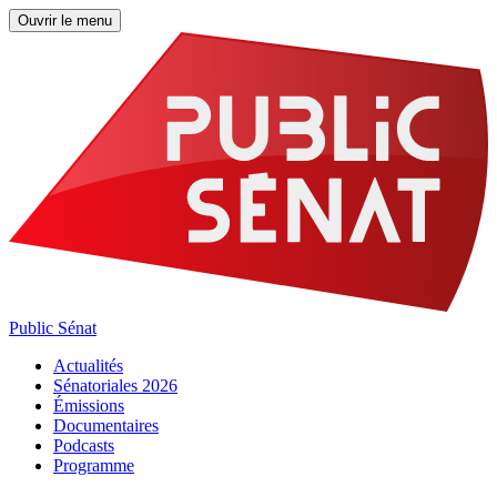
Ouvrir le menu
Public Sénat
Actualités
Sénatoriales 2026
Émissions
Documentaires
Podcasts
Programme