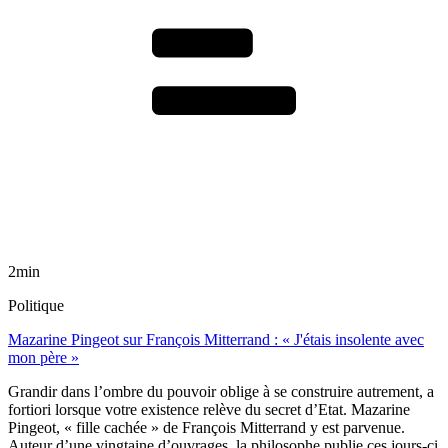
2min
Politique
Mazarine Pingeot sur François Mitterrand : « J'étais insolente avec
mon père »
Grandir dans l’ombre du pouvoir oblige à se construire autrement, a
fortiori lorsque votre existence relève du secret d’Etat. Mazarine
Pingeot, « fille cachée » de François Mitterrand y est parvenue.
Auteur d’une vingtaine d’ouvrages, la philosophe publie ces jours-ci