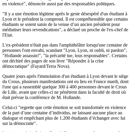
en violence", dénoncée aussi par des responsables politiques.
"Il y a une émotion légitime après le geste désespéré d'un étudiant à
Lyon et le président la comprend. Il est compréhensible que certains
étudiants se soient saisis de la venue d’un ancien président pour
médiatiser leurs revendications", a déclaré un proche de l'ex-chef de
l'Etat.
L'ex-président n'était pas dans l'amphithéâtre lorsqu'une centaine de
personnes l'ont envahi, scandant "Lyon, Lyon, ni oubli, ni pardon",
"Hollande assassin!", "la précarité tue, tous responsables". Certains
ont déchiré des pages de son livre "Répondre à la crise
démocratique" (Fayard/Terra Nova).
Quatre jours après l'immolation d'un étudiant à Lyon devant le siège
du Crous, plusieurs manifestations ont eu lieu en France mardi, dont
l'une qui a rassemblé quelque 300 à 400 personnes devant le Crous
de Lille, avant que celles-ci ne pénètrent dans la faculté de droit où
était prévue la conférence de M. Hollande.
Celui-ci "regrette que cette émotion se soit transformée en violence
de la part d’une centaine d’individus, ne laissant aucune place au
dialogue et empêchant plus de 1.200 étudiants d’échanger avec lui
sur la démocratie".