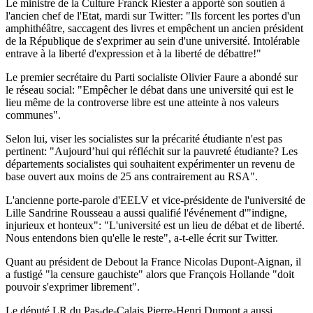
Le ministre de la Culture Franck Riester a apporté son soutien à
l'ancien chef de l'Etat, mardi sur Twitter: "Ils forcent les portes d'un
amphithéâtre, saccagent des livres et empêchent un ancien président
de la République de s'exprimer au sein d'une université. Intolérable
entrave à la liberté d'expression et à la liberté de débattre!"
Le premier secrétaire du Parti socialiste Olivier Faure a abondé sur
le réseau social: "Empêcher le débat dans une université qui est le
lieu même de la controverse libre est une atteinte à nos valeurs
communes".
Selon lui, viser les socialistes sur la précarité étudiante n'est pas
pertinent: "Aujourd’hui qui réfléchit sur la pauvreté étudiante? Les
départements socialistes qui souhaitent expérimenter un revenu de
base ouvert aux moins de 25 ans contrairement au RSA".
L'ancienne porte-parole d'EELV et vice-présidente de l'université de
Lille Sandrine Rousseau a aussi qualifié l'événement d'"indigne,
injurieux et honteux": "L'université est un lieu de débat et de liberté.
Nous entendons bien qu'elle le reste", a-t-elle écrit sur Twitter.
Quant au président de Debout la France Nicolas Dupont-Aignan, il
a fustigé "la censure gauchiste" alors que François Hollande "doit
pouvoir s'exprimer librement".
Le député LR du Pas-de-Calais Pierre-Henri Dumont a aussi