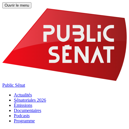
Ouvrir le menu
Public Sénat
Actualités
Sénatoriales 2026
Émissions
Documentaires
Podcasts
Programme