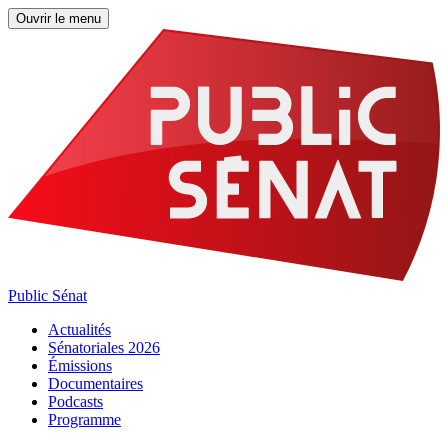
Ouvrir le menu
Public Sénat
Actualités
Sénatoriales 2026
Émissions
Documentaires
Podcasts
Programme