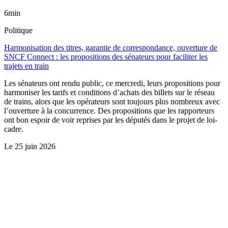
6min
Politique
Harmonisation des titres, garantie de correspondance, ouverture de
SNCF Connect : les propositions des sénateurs pour faciliter les
trajets en train
Les sénateurs ont rendu public, ce mercredi, leurs propositions pour
harmoniser les tarifs et conditions d’achats des billets sur le réseau
de trains, alors que les opérateurs sont toujours plus nombreux avec
l’ouverture à la concurrence. Des propositions que les rapporteurs
ont bon espoir de voir reprises par les députés dans le projet de loi-
cadre.
Le
25 juin 2026