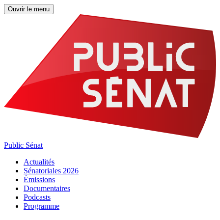
Ouvrir le menu
Public Sénat
Actualités
Sénatoriales 2026
Émissions
Documentaires
Podcasts
Programme