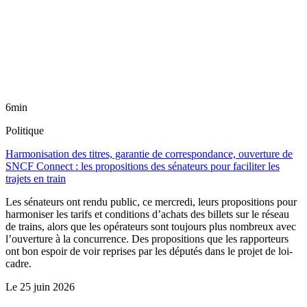
6min
Politique
Harmonisation des titres, garantie de correspondance, ouverture de
SNCF Connect : les propositions des sénateurs pour faciliter les
trajets en train
Les sénateurs ont rendu public, ce mercredi, leurs propositions pour
harmoniser les tarifs et conditions d’achats des billets sur le réseau
de trains, alors que les opérateurs sont toujours plus nombreux avec
l’ouverture à la concurrence. Des propositions que les rapporteurs
ont bon espoir de voir reprises par les députés dans le projet de loi-
cadre.
Le
25 juin 2026