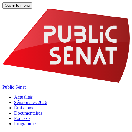
Ouvrir le menu
Public Sénat
Actualités
Sénatoriales 2026
Émissions
Documentaires
Podcasts
Programme