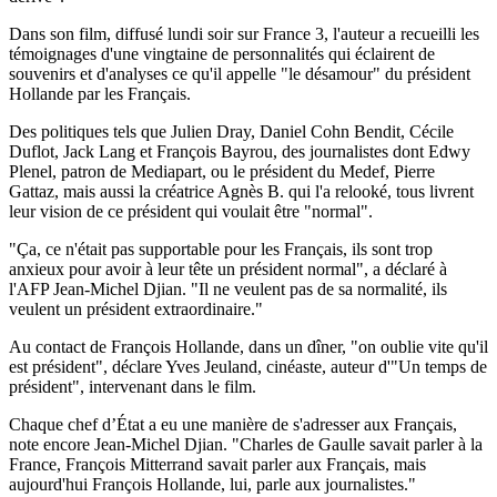
Dans son film, diffusé lundi soir sur France 3, l'auteur a recueilli les
témoignages d'une vingtaine de personnalités qui éclairent de
souvenirs et d'analyses ce qu'il appelle "le désamour" du président
Hollande par les Français.
Des politiques tels que Julien Dray, Daniel Cohn Bendit, Cécile
Duflot, Jack Lang et François Bayrou, des journalistes dont Edwy
Plenel, patron de Mediapart, ou le président du Medef, Pierre
Gattaz, mais aussi la créatrice Agnès B. qui l'a relooké, tous livrent
leur vision de ce président qui voulait être "normal".
"Ça, ce n'était pas supportable pour les Français, ils sont trop
anxieux pour avoir à leur tête un président normal", a déclaré à
l'AFP Jean-Michel Djian. "Il ne veulent pas de sa normalité, ils
veulent un président extraordinaire."
Au contact de François Hollande, dans un dîner, "on oublie vite qu'il
est président", déclare Yves Jeuland, cinéaste, auteur d'"Un temps de
président", intervenant dans le film.
Chaque chef d’État a eu une manière de s'adresser aux Français,
note encore Jean-Michel Djian. "Charles de Gaulle savait parler à la
France, François Mitterrand savait parler aux Français, mais
aujourd'hui François Hollande, lui, parle aux journalistes."