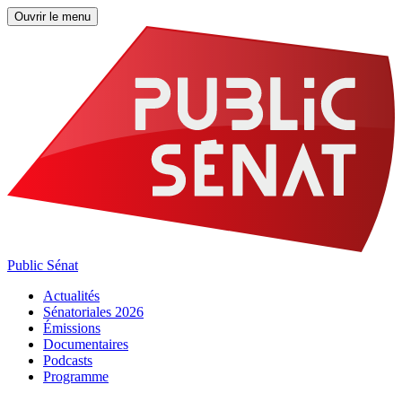
Ouvrir le menu
Public Sénat
Actualités
Sénatoriales 2026
Émissions
Documentaires
Podcasts
Programme