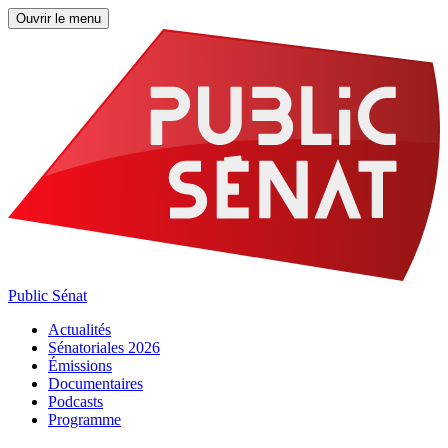
Ouvrir le menu
Public Sénat
Actualités
Sénatoriales 2026
Émissions
Documentaires
Podcasts
Programme