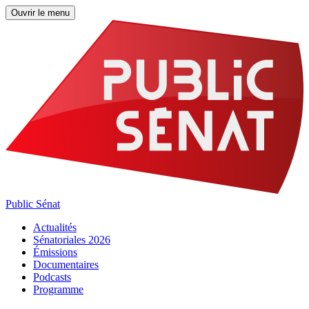
Ouvrir le menu
Public Sénat
Actualités
Sénatoriales 2026
Émissions
Documentaires
Podcasts
Programme