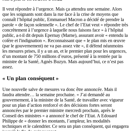
Il veut répondre à l’urgence. Mais ça attendra une semaine. Alors
que les soignants sont dans la rue face à la crise de moyens que
connaît l’hôpital public, Emmanuel Macron a décidé de prendre la
parole « de façon solennelle ». Le chef de l’Etat veut « répondre très
concrètement à l’urgence à laquelle nous faisons face » à l’hôpital
public, a-t-il dit depuis Epernay (Marne), assurant avoir « entendu la
colère et l'indignation ». Reconnaissant que « le plan mis en œuvre
(par le gouvernement) ne va pas assez vite », il défend néanmoins
les mesures prises, il y a un an, et le premier plan pour les urgences,
d’un montant de 750 millions d’euros, présenté à la rentrée par la
ministre de la Santé, Agnès Buzyn. Mais aujourd’hui, ce n’est pas
assez.
« Un plan conséquent »
Une nouvelle salve de mesures va donc être annoncée. Mais il
faudra attendre… la semaine prochaine. « J’ai demandé au
gouvernement, à la ministre de la Santé, de travailler avec vigueur
pour un plan d’action renforcé et des décisions fortes seront
annoncées par le premier ministre mercredi prochain, après le
Conseil des ministres » a annoncé le chef de l’Etat. A Edouard
Philippe de « donner les montants, l’ampleur, les modalités
techniques et le calendrier. Ce sera un plan conséquent, qui engagera