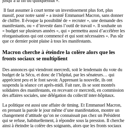
jusqu’à la fin du quinquennat ».
Il faut assumer à court terme un investissement plus fort, plus
massif, pour notre santé » a insisté Emmanuel Macron, sans donner
de chiffre. Il évoque la possibilité de « recruter », une demande des
manifestants, ou « d’investir dans l’outil de travail ». Il souhaite un
« budget sur plusieurs années », qui « permettra aussi d’accélérer les
réorganisations qui ont commencé et qui sont nécessaires ». Pas sûr
que ce dernier point plaise à tous les manifestants.
Macron cherche à éteindre la colère alors que les
fronts sociaux se multiplient
Des annonces qui viendront mercredi, soit le lendemain du vote du
budget de la Sécu, et donc de l’hôpital, par les sénateurs… qui
apprécient peu et le font savoir. Apprenant la nouvelle,
ils ont
suspendu la séance
cet après-midi. Fait rare, ils se sont montrés
solidaires des manifestants,
en recevant ce mercredi
, en commission
des affaires sociales, une délégation du collectif inter-hôpitaux.
La politique est aussi une affaire de timing. Et Emmanuel Macron,
en prenant la parole le jour même d’une manifestation, montre un
changement d’attitude qu’on ne connaissait pas chez un Président
qui se refuse, habituellement, à répondre sous la pression. Il cherche
ainsi à éteindre la colère des soignants, alors que les fronts sociaux