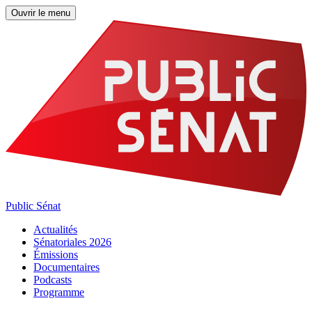
Ouvrir le menu
Public Sénat
Actualités
Sénatoriales 2026
Émissions
Documentaires
Podcasts
Programme