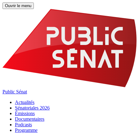
Ouvrir le menu
Public Sénat
Actualités
Sénatoriales 2026
Émissions
Documentaires
Podcasts
Programme