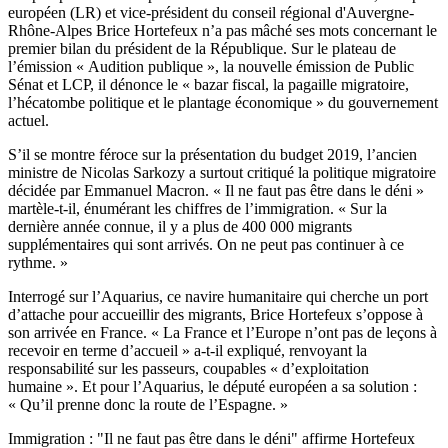
européen (LR) et vice-président du conseil régional d'Auvergne-
Rhône-Alpes Brice Hortefeux n’a pas mâché ses mots concernant le
premier bilan du président de la République. Sur le plateau de
l’émission « Audition publique », la nouvelle émission de Public
Sénat et LCP, il dénonce le « bazar fiscal, la pagaille migratoire,
l’hécatombe politique et le plantage économique » du gouvernement
actuel.
S’il se montre féroce sur la présentation du budget 2019, l’ancien
ministre de Nicolas Sarkozy a surtout critiqué la politique migratoire
décidée par Emmanuel Macron. « Il ne faut pas être dans le déni »
martèle-t-il, énumérant les chiffres de l’immigration. « Sur la
dernière année connue, il y a plus de 400 000 migrants
supplémentaires qui sont arrivés. On ne peut pas continuer à ce
rythme. »
Interrogé sur l’Aquarius, ce navire humanitaire qui cherche un port
d’attache pour accueillir des migrants, Brice Hortefeux s’oppose à
son arrivée en France. « La France et l’Europe n’ont pas de leçons à
recevoir en terme d’accueil » a-t-il expliqué, renvoyant la
responsabilité sur les passeurs, coupables « d’exploitation
humaine ». Et pour l’Aquarius, le député européen a sa solution :
« Qu’il prenne donc la route de l’Espagne. »
Immigration : "Il ne faut pas être dans le déni" affirme Hortefeux